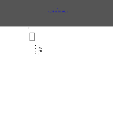
{{ITEM_NAME}}
PT

PT
EN
FR
PT