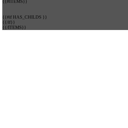
{{#ITEMS}}
{{#if HAS_CHILDS }}
{{/if}}
{{/ITEMS}}