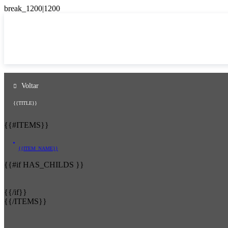
Voltar
{{TITLE}}
{{#ITEMS}}
{{ITEM_NAME}}
{{#if HAS_CHILDS }}
{{/if}}
{{/ITEMS}}