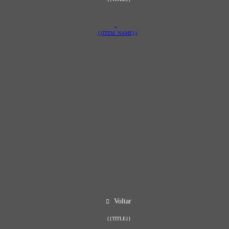
{{ITEM_NAME}}
Voltar
{{TITLE}}