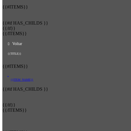
{{#ITEMS}}
{{#if HAS_CHILDS }}
{{/if}}
{{/ITEMS}}
Voltar
{{TITLE}}
{{#ITEMS}}
{{ITEM_NAME}}
{{#if HAS_CHILDS }}
{{/if}}
{{/ITEMS}}