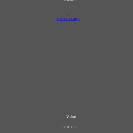
{{ITEM_NAME}}
Voltar
{{TITLE}}