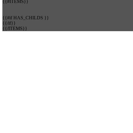
{{#ITEMS}}
{{#if HAS_CHILDS }}
{{/if}}
{{/ITEMS}}