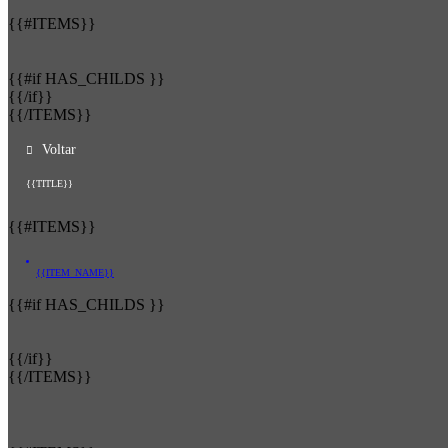
{{#ITEMS}}
{{#if HAS_CHILDS }}
{{/if}}
{{/ITEMS}}
Voltar
{{TITLE}}
{{#ITEMS}}
{{ITEM_NAME}}
{{#if HAS_CHILDS }}
{{/if}}
{{/ITEMS}}