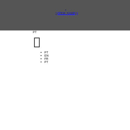
{{ITEM_NAME}}
PT

PT
EN
FR
PT