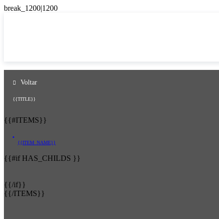
Voltar
{{TITLE}}
{{#ITEMS}}
{{ITEM_NAME}}
{{#if HAS_CHILDS }}
{{/if}}
{{/ITEMS}}