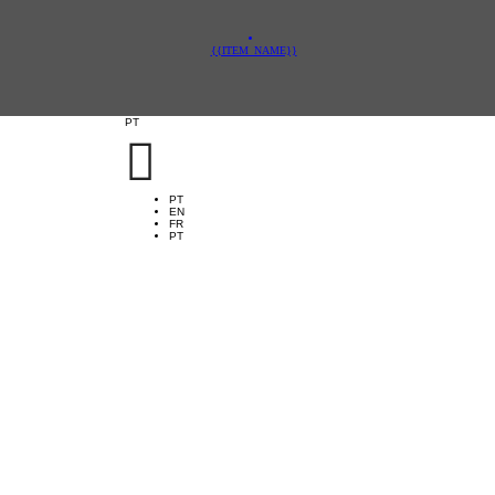
{{ITEM_NAME}}
PT

PT
EN
FR
PT