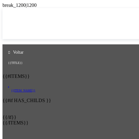
Voltar
{{TITLE}}
{{#ITEMS}}
{{ITEM_NAME}}
{{#if HAS_CHILDS }}
{{/if}}
{{/ITEMS}}