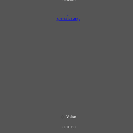
{{ITEM_NAME}}
Voltar
{{TITLE}}