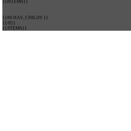
{{#ITEMS}}
{{#if HAS_CHILDS }}
{{/if}}
{{/ITEMS}}