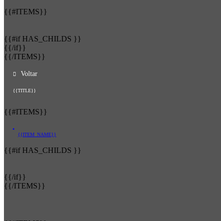
{{#ITEMS}}
{{#if HAS_CHILDS }}
{{/if}}
{{/ITEMS}}
Voltar
{{TITLE}}
{{#ITEMS}}
{{ITEM_NAME}}
{{#if HAS_CHILDS }}
{{/if}}
{{/ITEMS}}