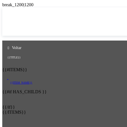
Voltar
{{TITLE}}
{{#ITEMS}}
{{ITEM_NAME}}
{{#if HAS_CHILDS }}
{{/if}}
{{/ITEMS}}