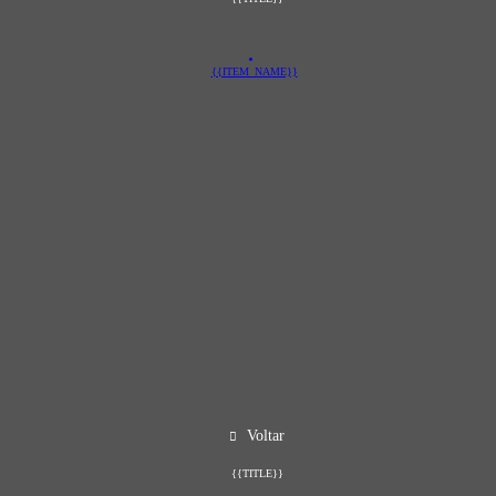
{{ITEM_NAME}}
Voltar
{{TITLE}}