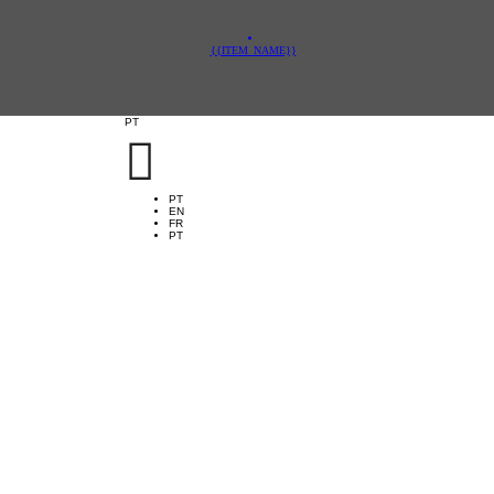
{{ITEM_NAME}}
PT

PT
EN
FR
PT