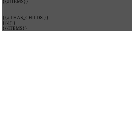
{{#ITEMS}}
{{#if HAS_CHILDS }}
{{/if}}
{{/ITEMS}}