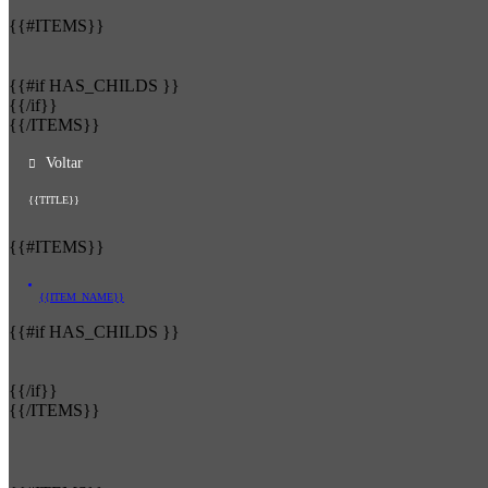
{{#ITEMS}}
{{#if HAS_CHILDS }}
{{/if}}
{{/ITEMS}}
Voltar
{{TITLE}}
{{#ITEMS}}
{{ITEM_NAME}}
{{#if HAS_CHILDS }}
{{/if}}
{{/ITEMS}}