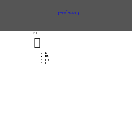
{{ITEM_NAME}}
PT

PT
EN
FR
PT