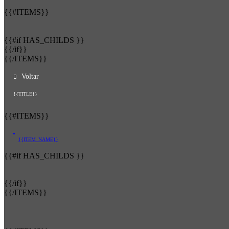
{{#ITEMS}}
{{#if HAS_CHILDS }}
{{/if}}
{{/ITEMS}}
Voltar
{{TITLE}}
{{#ITEMS}}
{{ITEM_NAME}}
{{#if HAS_CHILDS }}
{{/if}}
{{/ITEMS}}