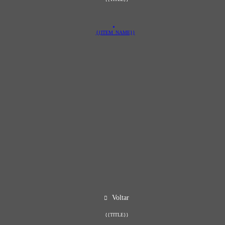
{{ITEM_NAME}}
Voltar
{{TITLE}}