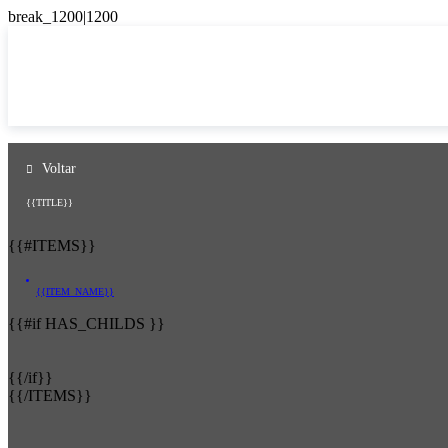
Voltar
{{TITLE}}
{{#ITEMS}}
{{ITEM_NAME}}
{{#if HAS_CHILDS }}
{{/if}}
{{/ITEMS}}