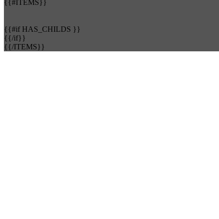
{{#ITEMS}}
{{#if HAS_CHILDS }}
{{/if}}
{{/ITEMS}}