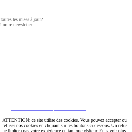
toutes les mises à jour?
 notre newsletter
CRM et Sites Immobiliers par eGO Real Estate
ATTENTION: ce site utilise des cookies. Vous pouvez accepter ou
refuser nos cookies en cliquant sur les boutons ci-dessous. Un refus
ne limitera pas votre expérience en tant que visiteur. En savoir plus