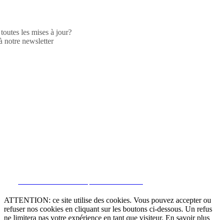
toutes les mises à jour?
 notre newsletter
CRM et Sites Immobiliers par eGO Real Estate
ATTENTION: ce site utilise des cookies. Vous pouvez accepter ou
refuser nos cookies en cliquant sur les boutons ci-dessous. Un refus
ne limitera pas votre expérience en tant que visiteur. En savoir plus