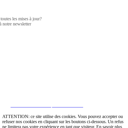
toutes les mises à jour?
 notre newsletter
CRM et Sites Immobiliers par eGO Real Estate
ATTENTION: ce site utilise des cookies. Vous pouvez accepter ou
refuser nos cookies en cliquant sur les boutons ci-dessous. Un refus
ne limitera pas votre expérience en tant que visiteur. En savoir plus