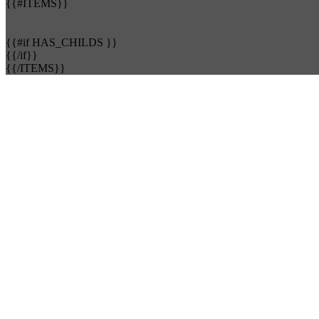
{{#ITEMS}}
{{#if HAS_CHILDS }}
{{/if}}
{{/ITEMS}}