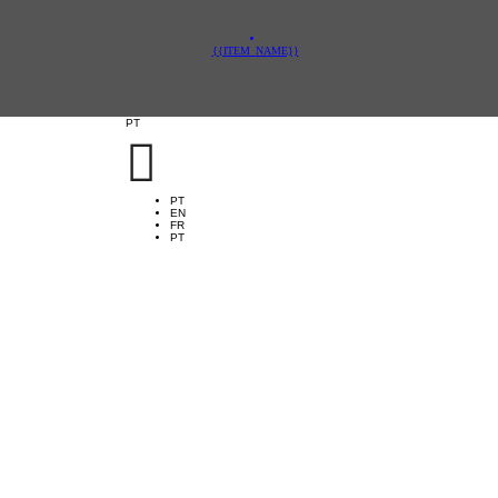
{{ITEM_NAME}}
PT

PT
EN
FR
PT