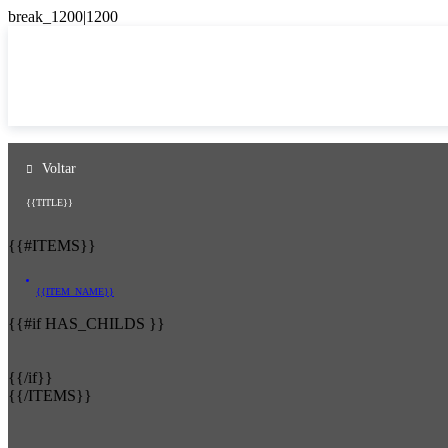
Voltar
{{TITLE}}
{{#ITEMS}}
{{ITEM_NAME}}
{{#if HAS_CHILDS }}
{{/if}}
{{/ITEMS}}