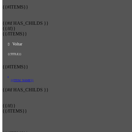
{{#ITEMS}}
{{#if HAS_CHILDS }}
{{/if}}
{{/ITEMS}}
Voltar
{{TITLE}}
{{#ITEMS}}
{{ITEM_NAME}}
{{#if HAS_CHILDS }}
{{/if}}
{{/ITEMS}}