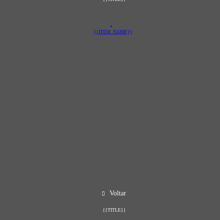
{{ITEM_NAME}}
Voltar
{{TITLE}}