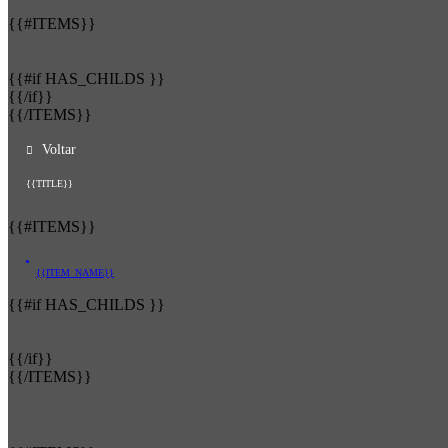
{{#ITEMS}}
{{#if HAS_CHILDS }}
{{/if}}
{{/ITEMS}}
Voltar
{{TITLE}}
{{#ITEMS}}
{{ITEM_NAME}}
{{#if HAS_CHILDS }}
{{/if}}
{{/ITEMS}}