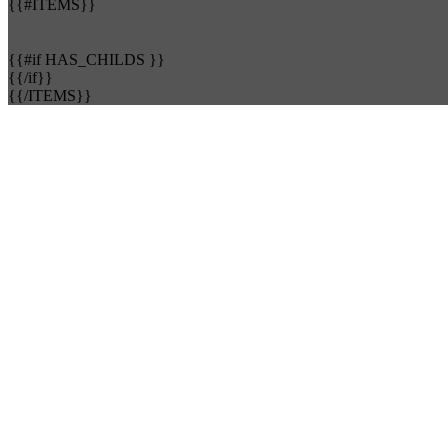
{{#ITEMS}}
{{#if HAS_CHILDS }}
{{/if}}
{{/ITEMS}}