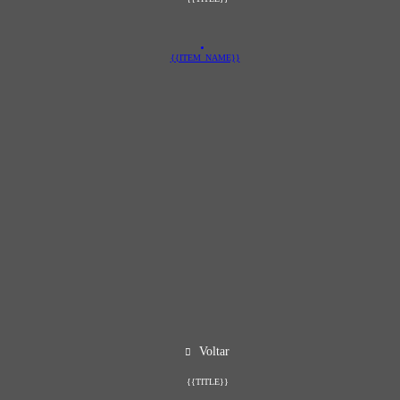
{{ITEM_NAME}}
Voltar
{{TITLE}}