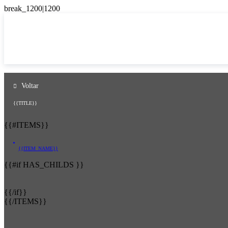
Voltar
{{TITLE}}
{{#ITEMS}}
{{ITEM_NAME}}
{{#if HAS_CHILDS }}
{{/if}}
{{/ITEMS}}