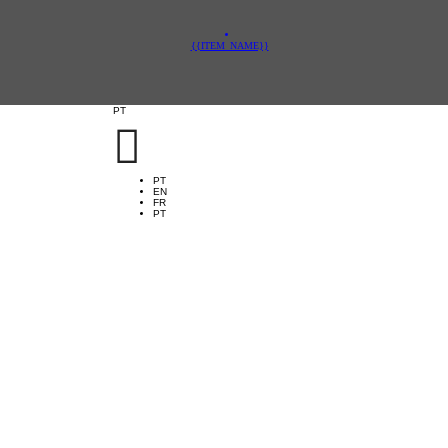
{{ITEM_NAME}}
PT

PT
EN
FR
PT