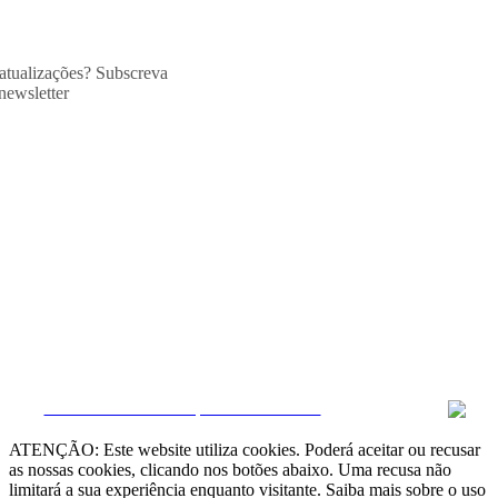
 atualizações? Subscreva
newsletter
CRM e Sites Imobiliários por eGO Real Estate
ATENÇÃO: Este website utiliza cookies. Poderá aceitar ou recusar
as nossas cookies, clicando nos botões abaixo. Uma recusa não
limitará a sua experiência enquanto visitante. Saiba mais sobre o uso