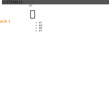
{{/ITEMS}}
PT

tch 1
PT
EN
FR
PT