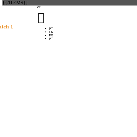
{{/ITEMS}}
PT

tch 1
PT
EN
FR
PT