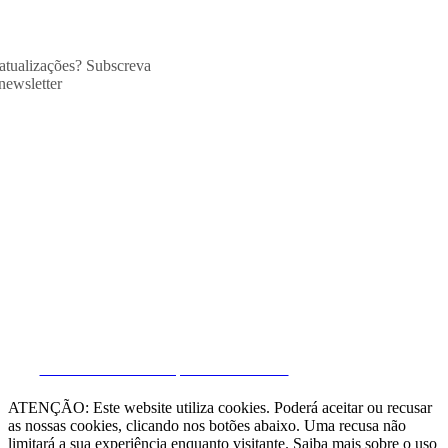
 atualizações? Subscreva
newsletter
CRM e Sites Imobiliários por eGO Real Estate
ATENÇÃO: Este website utiliza cookies. Poderá aceitar ou recusar
as nossas cookies, clicando nos botões abaixo. Uma recusa não
limitará a sua experiência enquanto visitante. Saiba mais sobre o uso