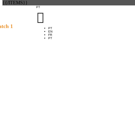
{{/ITEMS}}
PT

tch 1
PT
EN
FR
PT