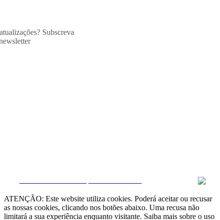
 atualizações? Subscreva
newsletter
CRM e Sites Imobiliários por eGO Real Estate
ATENÇÃO: Este website utiliza cookies. Poderá aceitar ou recusar
as nossas cookies, clicando nos botões abaixo. Uma recusa não
limitará a sua experiência enquanto visitante. Saiba mais sobre o uso