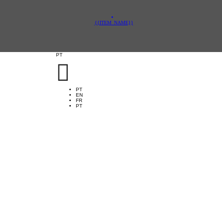
{{ITEM_NAME}}
PT

PT
EN
FR
PT