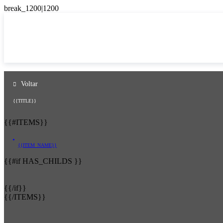
Voltar
{{TITLE}}
{{#ITEMS}}
{{ITEM_NAME}}
{{#if HAS_CHILDS }}
{{/if}}
{{/ITEMS}}