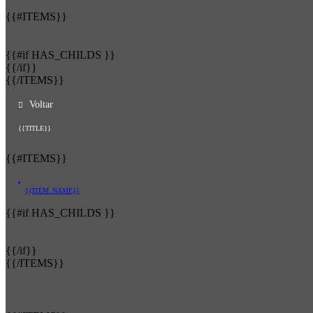
{{#ITEMS}}
{{#if HAS_CHILDS }}
{{/if}}
{{/ITEMS}}
Voltar
{{TITLE}}
{{#ITEMS}}
{{ITEM_NAME}}
{{#if HAS_CHILDS }}
{{/if}}
{{/ITEMS}}