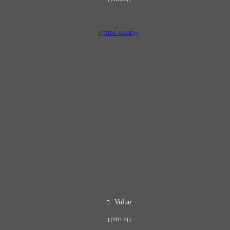
{{ITEM_NAME}}
Voltar
{{TITLE}}