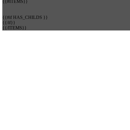
{{#ITEMS}}
{{#if HAS_CHILDS }}
{{/if}}
{{/ITEMS}}