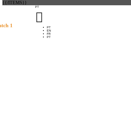
{{/ITEMS}}
PT

tch 1
PT
EN
FR
PT