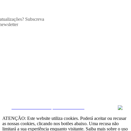
 atualizações? Subscreva
newsletter
CRM e Sites Imobiliários por eGO Real Estate
ATENÇÃO: Este website utiliza cookies. Poderá aceitar ou recusar
as nossas cookies, clicando nos botões abaixo. Uma recusa não
limitará a sua experiência enquanto visitante. Saiba mais sobre o uso