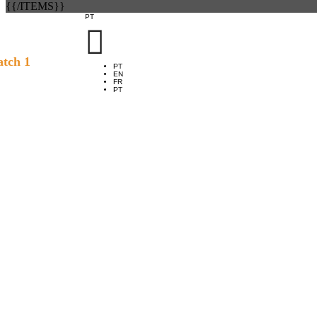
{{/ITEMS}}
PT

tch 1
PT
EN
FR
PT