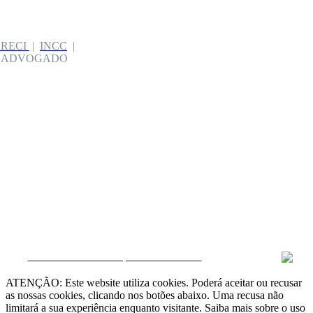
CRECI
|
INCC
|
| ADVOGADO
CRM e Sites Imobiliários por eGO Real Estate
ATENÇÃO: Este website utiliza cookies. Poderá aceitar ou recusar
as nossas cookies, clicando nos botões abaixo. Uma recusa não
limitará a sua experiência enquanto visitante. Saiba mais sobre o uso