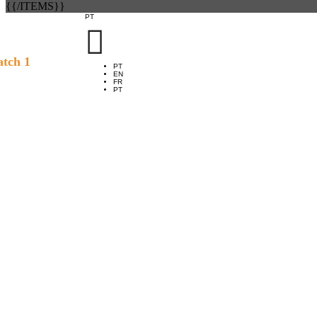
{{/ITEMS}}
PT

tch 1
PT
EN
FR
PT