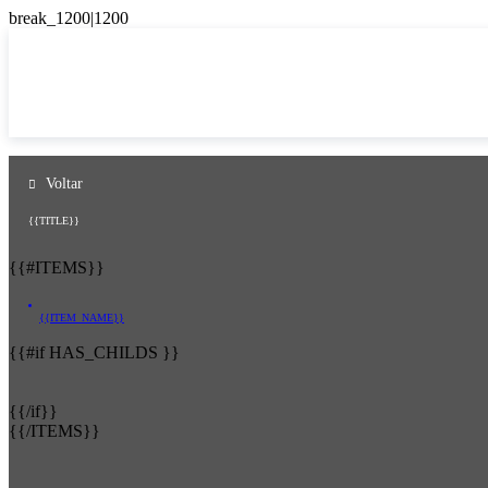
Voltar
{{TITLE}}
{{#ITEMS}}
{{ITEM_NAME}}
{{#if HAS_CHILDS }}
{{/if}}
{{/ITEMS}}