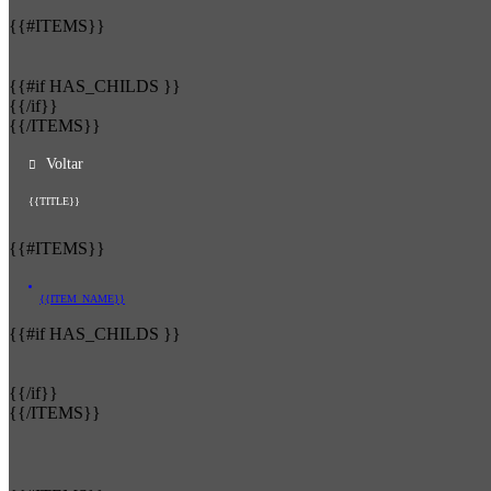
{{#ITEMS}}
{{#if HAS_CHILDS }}
{{/if}}
{{/ITEMS}}
Voltar
{{TITLE}}
{{#ITEMS}}
{{ITEM_NAME}}
{{#if HAS_CHILDS }}
{{/if}}
{{/ITEMS}}