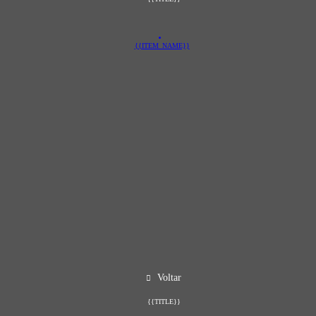
{{ITEM_NAME}}
Voltar
{{TITLE}}