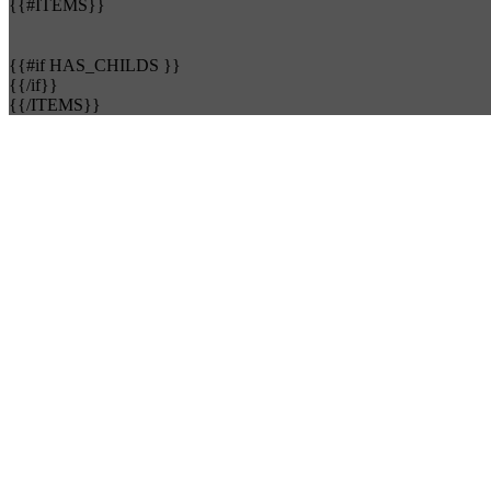
{{#ITEMS}}
{{#if HAS_CHILDS }}
{{/if}}
{{/ITEMS}}