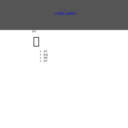
{{ITEM_NAME}}
PT

PT
EN
FR
PT