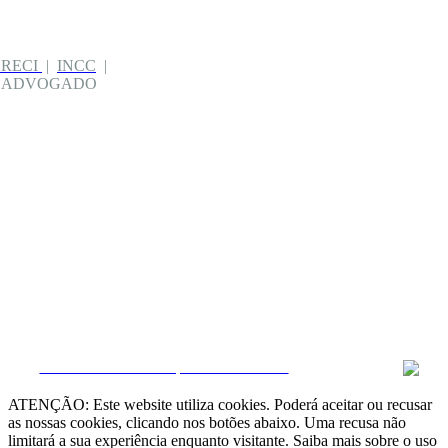
CRECI
|
INCC
|
| ADVOGADO
CRM e Sites Imobiliários por eGO Real Estate
ATENÇÃO: Este website utiliza cookies. Poderá aceitar ou recusar
as nossas cookies, clicando nos botões abaixo. Uma recusa não
limitará a sua experiência enquanto visitante. Saiba mais sobre o uso