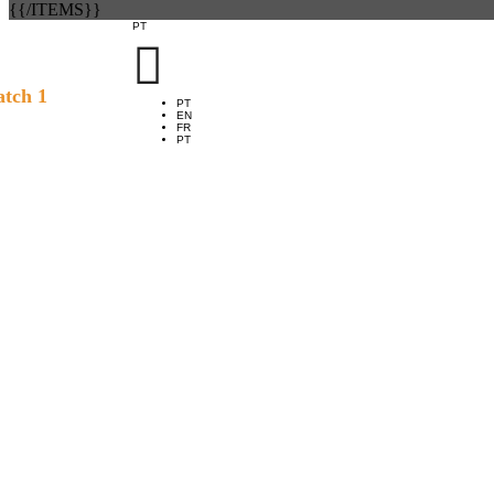
{{/ITEMS}}
PT

tch 1
PT
EN
FR
PT