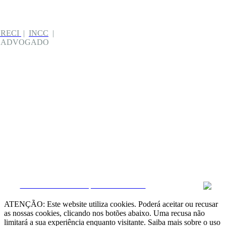
CRECI
|
INCC
|
| ADVOGADO
CRM e Sites Imobiliários por eGO Real Estate
ATENÇÃO: Este website utiliza cookies. Poderá aceitar ou recusar
as nossas cookies, clicando nos botões abaixo. Uma recusa não
limitará a sua experiência enquanto visitante. Saiba mais sobre o uso