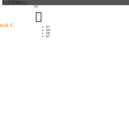
{{/ITEMS}}
PT

tch 1
PT
EN
FR
PT