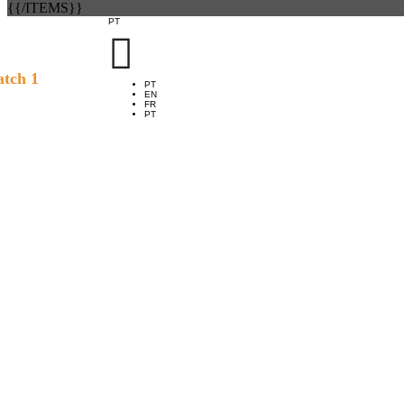
{{/ITEMS}}
PT

tch 1
PT
EN
FR
PT