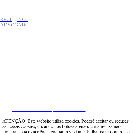
CRECI
|
INCC
|
| ADVOGADO
CRM e Sites Imobiliários por eGO Real Estate
ATENÇÃO: Este website utiliza cookies. Poderá aceitar ou recusar
as nossas cookies, clicando nos botões abaixo. Uma recusa não
limitará a sua experiência enquanto visitante. Saiba mais sobre o uso