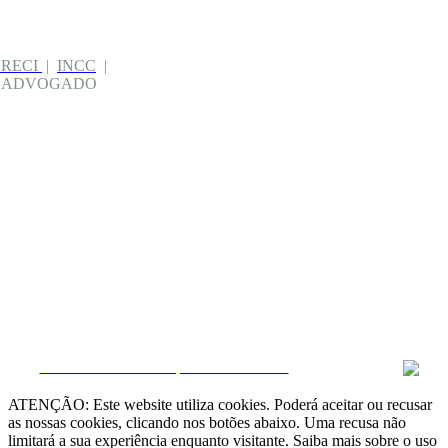
CRECI
|
INCC
|
| ADVOGADO
CRM e Sites Imobiliários por eGO Real Estate
ATENÇÃO: Este website utiliza cookies. Poderá aceitar ou recusar
as nossas cookies, clicando nos botões abaixo. Uma recusa não
limitará a sua experiência enquanto visitante. Saiba mais sobre o uso