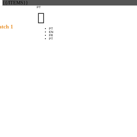
{{/ITEMS}}
PT

tch 1
PT
EN
FR
PT