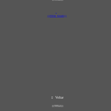
{{ITEM_NAME}}
Voltar
{{TITLE}}