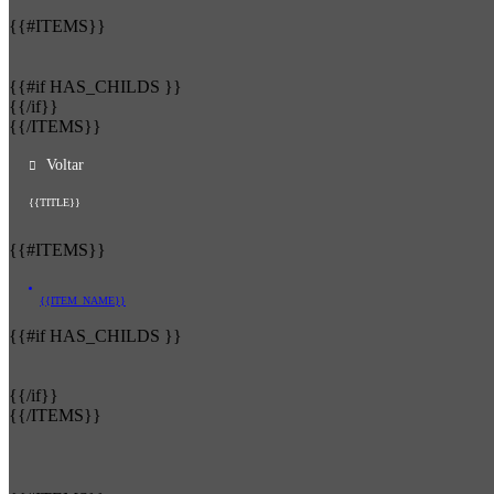
{{#ITEMS}}
{{#if HAS_CHILDS }}
{{/if}}
{{/ITEMS}}
Voltar
{{TITLE}}
{{#ITEMS}}
{{ITEM_NAME}}
{{#if HAS_CHILDS }}
{{/if}}
{{/ITEMS}}