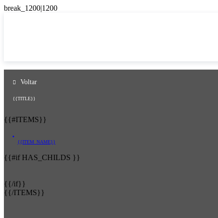
Voltar
{{TITLE}}
{{#ITEMS}}
{{ITEM_NAME}}
{{#if HAS_CHILDS }}
{{/if}}
{{/ITEMS}}