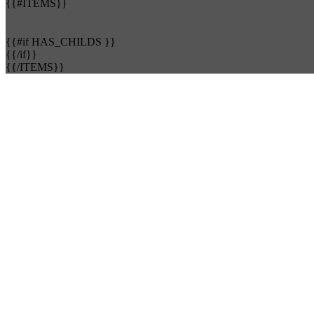
{{#ITEMS}}
{{#if HAS_CHILDS }}
{{/if}}
{{/ITEMS}}