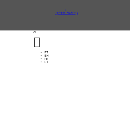
{{ITEM_NAME}}
PT

PT
EN
FR
PT