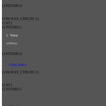
{{#ITEMS}}
{{#if HAS_CHILDS }}
{{/if}}
{{/ITEMS}}
Voltar
{{TITLE}}
{{#ITEMS}}
{{ITEM_NAME}}
{{#if HAS_CHILDS }}
{{/if}}
{{/ITEMS}}