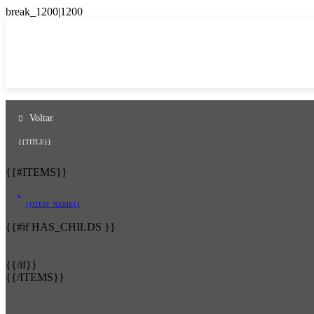
Voltar
{{TITLE}}
{{#ITEMS}}
{{ITEM_NAME}}
{{#if HAS_CHILDS }}
{{/if}}
{{/ITEMS}}