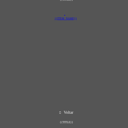
{{ITEM_NAME}}
Voltar
{{TITLE}}