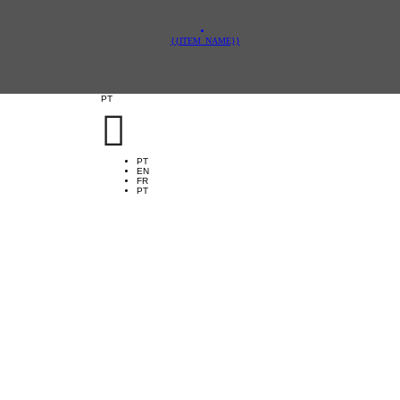
{{ITEM_NAME}}
PT

PT
EN
FR
PT