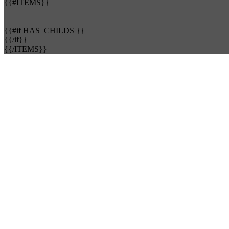
{{#ITEMS}}
{{#if HAS_CHILDS }}
{{/if}}
{{/ITEMS}}